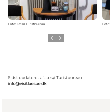
Foto
:
Læsø Turistbureau
Foto
:
Forrige billede
Næste billede
Sidst opdateret af:
Læsø Turistbureau
info@visitlaesoe.dk