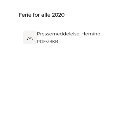
Ferie for alle 2020
Pressemeddelelse, Herningmessen 2020[1].pdf
PDF
/
39KB
Del dine oplevelser på: