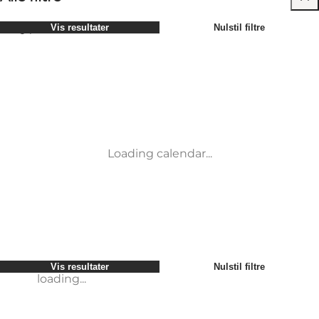
Vælg periode
Vis resultater
Nulstil filtre
Børn
Attraktioner
Venner
Overnatning
Mest populære
Sortér
:
Min virksomhed
Aktiviteter
Min partner
Begivenheder
loading...
Mig selv
Mad og drikke
Vis resultater
Nulstil filtre
Transport
Service og information
Vis resultater
Nulstil filtre
loading...
Loading calendar...
loading...
Vis resultater
Nulstil filtre
loading...