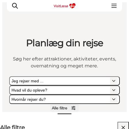
Planlæg din rejse
Søg her efter attraktioner, aktiviteter, events,
overnatning og meget mere.
Jeg rejser med ...
Hvad vil du opleve?
Hvornår rejser du?
Alle filtre
Jeg rejser med ...
Hvad vil du opleve?
Hvornår rejser du?
Alle filtre