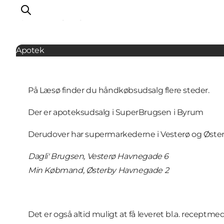
Apoteker og læger
Apotek
På Læsø finder du håndkøbsudsalg flere steder.
Der er apoteksudsalg i SuperBrugsen i Byrum
Derudover har supermarkederne i Vesterø og Øster
Dagli' Brugsen, Vesterø Havnegade 6
Min Købmand, Østerby Havnegade 2
Det er også altid muligt at få leveret bl.a. receptmed