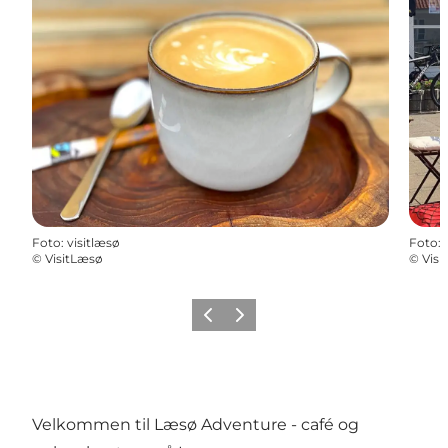
Foto
:
visitlæsø
Foto
:
©
VisitLæsø
©
Visi
Forrige billede
Næste billede
Velkommen til Læsø Adventure - café og