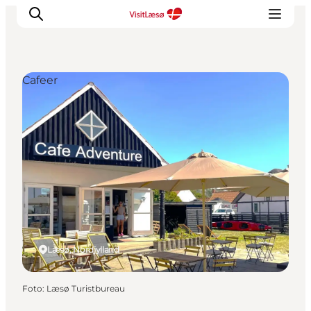
Cafeer
Læsø, Nordjylland
Foto
:
Læsø Turistbureau