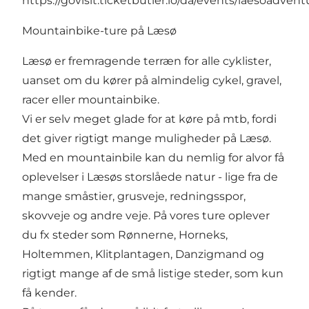
https://govisit.ticketbutler.io/da/events/laesoadvent
Mountainbike-ture på Læsø
Læsø er fremragende terræn for alle cyklister,
uanset om du kører på almindelig cykel, gravel,
racer eller mountainbike.
Vi er selv meget glade for at køre på mtb, fordi
det giver rigtigt mange muligheder på Læsø.
Med en mountainbile kan du nemlig for alvor få
oplevelser i Læsøs storslåede natur - lige fra de
mange småstier, grusveje, redningsspor,
skovveje og andre veje. På vores ture oplever
du fx steder som Rønnerne, Horneks,
Holtemmen, Klitplantagen, Danzigmand og
rigtigt mange af de små listige steder, som kun
få kender.