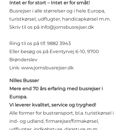
Intet er for stort – Intet er for småt!
Busrejser i alle størrelser og i hele Europa,
turistkørsel, udflugter, handicapkørsel m.m.
Skriv til os på
info@jornsbusrejser.dk
Ring til os på tlf. 9882 3943
Eller besøg os på Eventyrvej 6-10, 9700
Brønderslev
Link:
www.jornsbusrejser.dk
Nilles Busser
Mere end 70 års erfaring med busrejser i
Europa.
Vi leverer kvalitet, service og tryghed!
Alle former for bustransport, bl.a. turistkørsel i
ind- og udland, firmarejser/firmakørsel,
udflugter, indkøbsture, dagsture m.m.