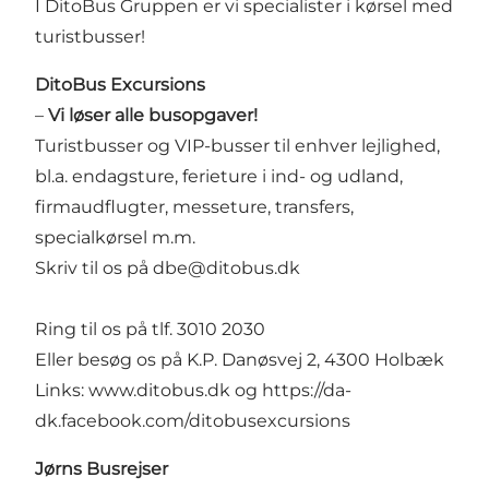
I DitoBus Gruppen er vi specialister i kørsel med
turistbusser!
DitoBus Excursions
–
Vi løser alle busopgaver!
Turistbusser og VIP-busser til enhver lejlighed,
bl.a. endagsture, ferieture i ind- og udland,
firmaudflugter, messeture, transfers,
specialkørsel m.m.
Skriv til os på
dbe@ditobus.dk
Ring til os på tlf. 3010 2030
Eller besøg os på K.P. Danøsvej 2, 4300 Holbæk
Links:
www.ditobus.dk
og
https://da-
dk.facebook.com/ditobusexcursions
Jørns Busrejser