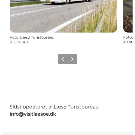
Foto
:
Læsø Turistbureau
Foto
:
©
DitoBus
©
Dit
Forrige billede
Næste billede
Sidst opdateret af:
Læsø Turistbureau
info@visitlaesoe.dk