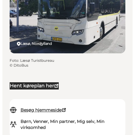
Læsø, Nordjylland
Foto
:
Læsø Turistbureau
©
DitoBus
Hent køreplan her
Besøg hjemmeside
Børn, Venner, Min partner, Mig selv, Min
virksomhed