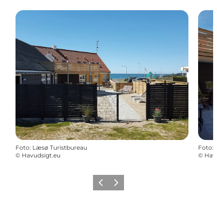
Foto
:
Læsø Turistbureau
Foto
:
©
Havudsigt.eu
©
Hav
Forrige billede
Næste billede