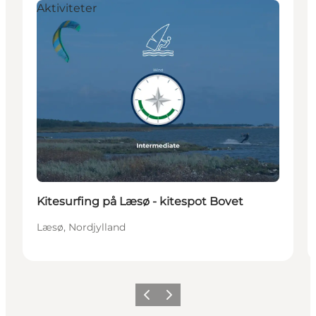
Aktiviteter
Kitesurfing på Læsø - kitespot Bovet
Læsø, Nordjylland
Forrige billede
Næste billede