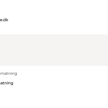
oe.dk
natning