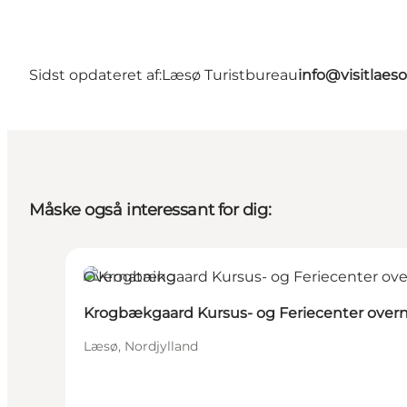
Sidst opdateret af:
Læsø Turistbureau
info@visitlaes
Måske også interessant for dig:
Overnatning
Krogbækgaard Kursus- og Feriecenter over
Læsø, Nordjylland