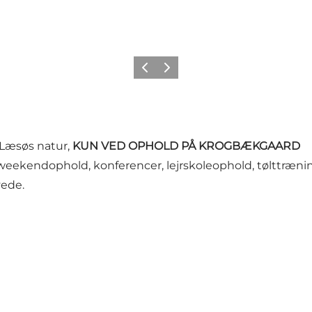
Forrige billede
Næste billede
 Læsøs natur,
KUN VED OPHOLD PÅ KROGBÆKGAARD
, weekendophold, konferencer, lejrskoleophold, tølttræn
vede.