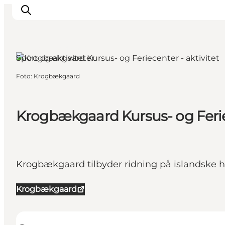
Læsø, Nordjylland
Sport og aktiviteter
Foto
:
Krogbækgaard
Krogbækgaard Kursus- og Feriec
Krogbækgaard tilbyder ridning på islandske h
Krogbækgaard