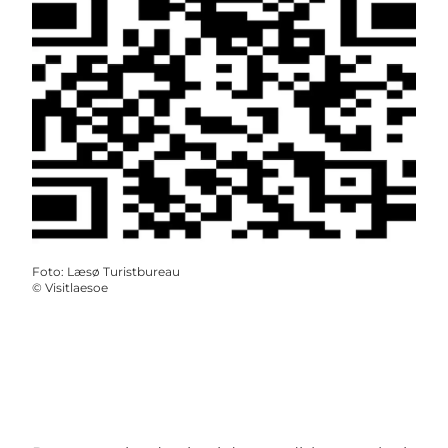
Foto
:
Læsø Turistbureau
©
Visitlaesoe