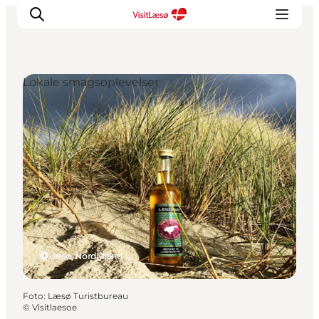
Lokale smagsoplevelser
Læsø, Nordjylland
Foto
:
Læsø Turistbureau
©
Visitlaesoe