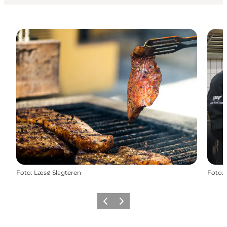
Foto
:
Læsø Slagteren
Foto
:
Forrige billede
Næste billede