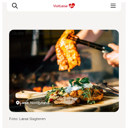
Lokale smagsoplevelser
Læsø, Nordjylland
Foto
:
Læsø Slagteren