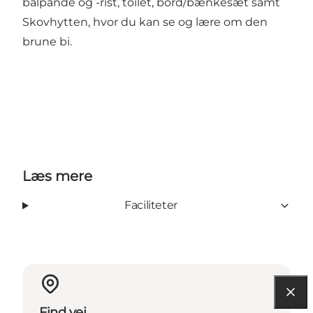
bålpande og -rist, toilet, bord/bænkesæt samt
Skovhytten, hvor du kan se og lære om den
brune bi.
Læs mere
Faciliteter
Find vej