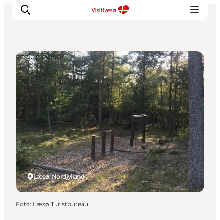
Legepladser
Læsø, Nordjylland
Foto
:
Læsø Turistbureau