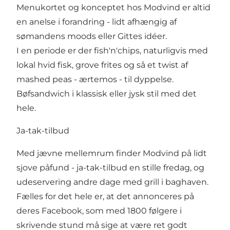
Menukortet og konceptet hos Modvind er altid
en anelse i forandring - lidt afhængig af
sømandens moods eller Gittes idéer.
I en periode er der fish'n'chips, naturligvis med
lokal hvid fisk, grove frites og så et twist af
mashed peas - ærtemos - til dyppelse.
Bøfsandwich i klassisk eller jysk stil med det
hele.
Ja-tak-tilbud
Med jævne mellemrum finder Modvind på lidt
sjove påfund - ja-tak-tilbud en stille fredag, og
udeservering andre dage med grill i baghaven.
Fælles for det hele er, at det annonceres på
deres
Facebook
, som med 1800 følgere i
skrivende stund må sige at være ret godt