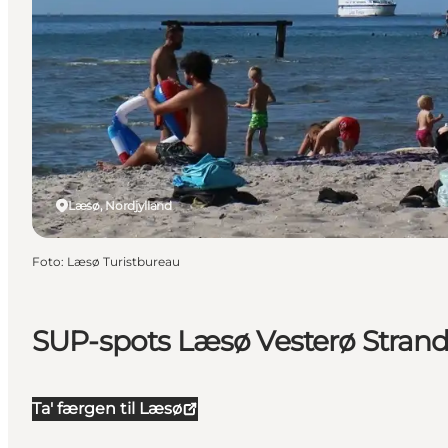
Læsø, Nordjylland
Foto
:
Læsø Turistbureau
SUP-spots Læsø Vesterø Stran
Ta' færgen til Læsø