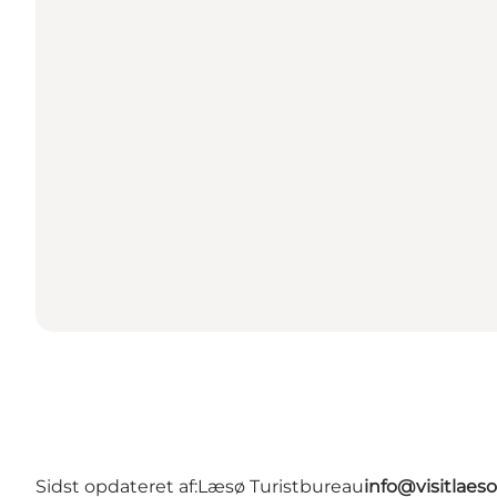
Sidst opdateret af:
Læsø Turistbureau
info@visitlaes