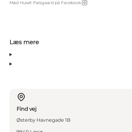
Mød Huset Palsgaard på Facebook
Instagram
Læs mere
Find vej
Østerby Havnegade 1B
9940 Læsø