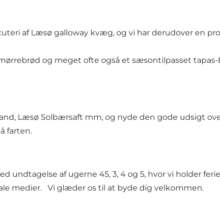
rcuteri af Læsø galloway kvæg, og vi har derudover en p
t smørrebrød og meget ofte også et sæsontilpasset tapas-b
 vand, Læsø Solbærsaft mm, og nyde den gode udsigt ov
å farten.
ndtagelse af ugerne 45, 3, 4 og 5, hvor vi holder ferie
le medier. Vi glæder os til at byde dig velkommen.