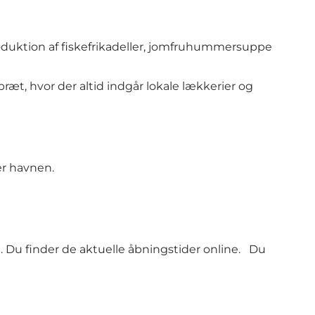
roduktion af fiskefrikadeller, jomfruhummersuppe
ræt, hvor der altid indgår lokale lækkerier og
er havnen.
. Du finder de aktuelle åbningstider
online
. Du