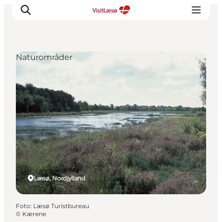
Naturområder
Læsø, Nordjylland
Foto
:
Læsø Turistbureau
©
Kærene