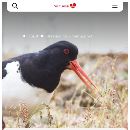
■
■
Turist
Praktisk info - menupunkt
Kalender
Book ophold
Oplevelser
Overnatning
Planlæg din tur
Praktisk info
Åbningstider