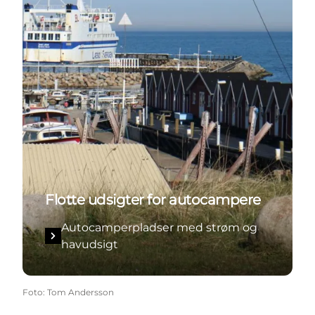
Flotte udsigter for autocampere
Autocamperpladser med strøm og
havudsigt
Foto
:
Tom Andersson