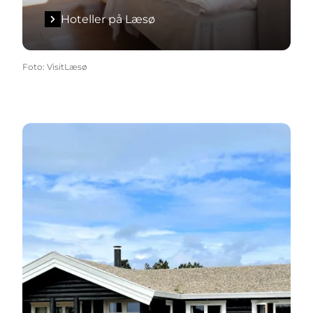
Hoteller på Læsø
Foto
:
VisitLæsø
Feriehusbureauer