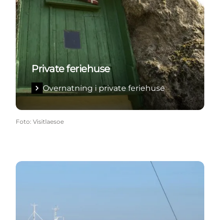
Private feriehuse
Overnatning i private feriehuse
Foto
:
Visitlaesoe
Autocamperpladser med strøm og havudsigt