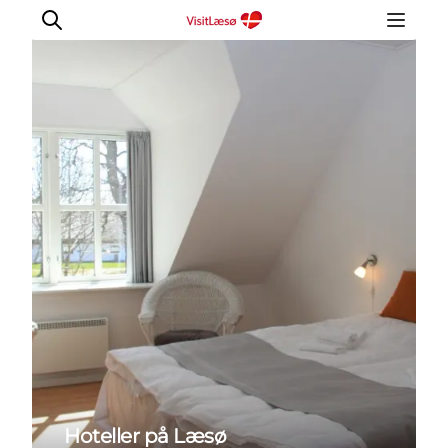
Hoteller på Læsø
Kalender
Book ophold
Oplevelser
Overnatning
Planlæg din tur
Praktisk info
Åbningstider
Hoteller på Læsø