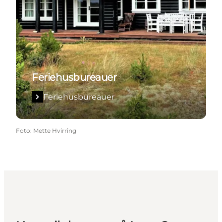
Feriehusbureauer
Feriehusbureauer
Foto
:
Mette Hvirring