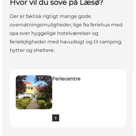
Hvor vil du sove på Læsø?
Der er faktisk rigtigt mange gode
overnatningsmuligheder, lige fra feriehus med
spa over hyggelige hotelværelser og
ferielejligheder med havudsigt og til camping,
hytter og sheltere.
Feriecentre
C
Feriecentre