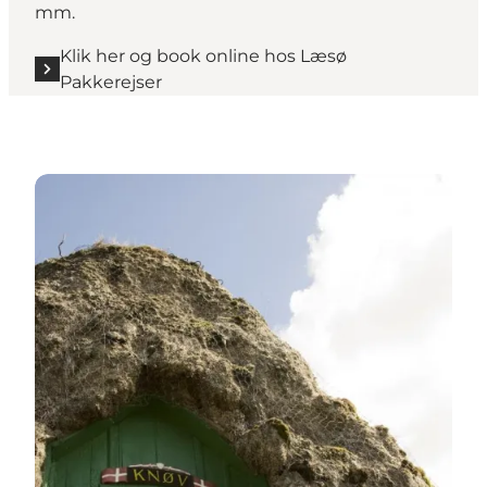
mm.
Klik her og book online hos Læsø
Pakkerejser
Overnatning i private feriehuse