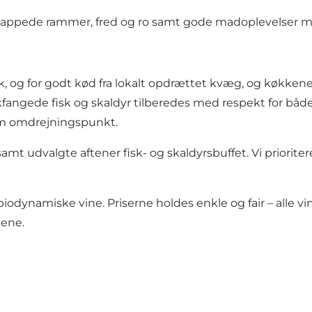
fslappede rammer, fred og ro samt gode madoplevelser m
sk, og for godt kød fra lokalt opdrættet kvæg, og køkke
iskfangede fisk og skaldyr tilberedes med respekt for båd
om omdrejningspunkt.
 udvalgte aftener fisk- og skaldyrsbuffet. Vi prioriterer 
biodynamiske vine. Priserne holdes enkle og fair – alle
gene.