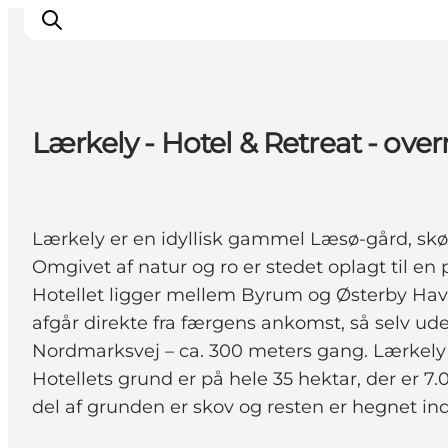
Lærkely - Hotel & Retreat - ov
Lærkely er en idyllisk gammel Læsø-gård, skø
Omgivet af natur og ro er stedet oplagt til en
Hotellet ligger mellem Byrum og Østerby Havn
afgår direkte fra færgens ankomst, så selv ud
Nordmarksvej – ca. 300 meters gang. Lærkely H
Hotellets grund er på hele 35 hektar, der er 
del af grunden er skov og resten er hegnet ind 