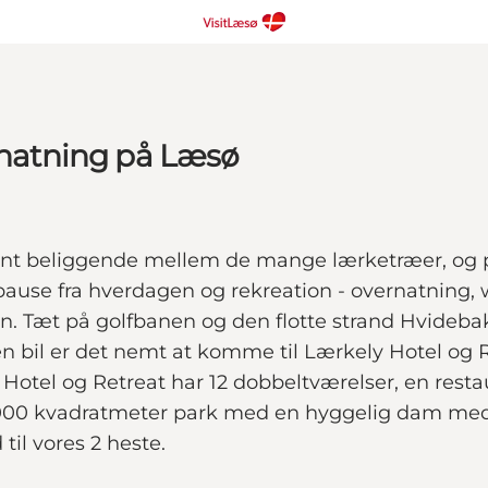
ernatning på Læsø
nt beliggende mellem de mange lærketræer, og per
 pause fra hverdagen og rekreation - overnatning,
. Tæt på golfbanen og den flotte strand Hvidebak
en bil er det nemt at komme til Lærkely Hotel og R
otel og Retreat har 12 dobbeltværelser, en restau
7.000 kvadratmeter park med en hyggelig dam med 
til vores 2 heste.