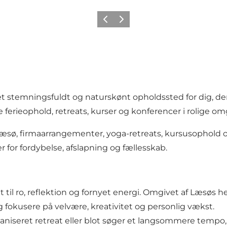
Forrige billede
Næste billede
t stemningsfuldt og naturskønt opholdssted for dig, der
erieophold, retreats, kurser og konferencer i rolige omg
 Læsø, firmaarrangementer, yoga-retreats, kursusophold 
for fordybelse, afslapning og fællesskab.
til ro, reflektion og fornyet energi. Omgivet af Læsøs
fokusere på velvære, kreativitet og personlig vækst.
niseret retreat eller blot søger et langsommere tempo, 