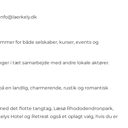
info@laerkely.dk
rammer for både selskaber, kurser, events og
sninger i tæt samarbejde med andre lokale aktører.
på en landlig, charmerende, rustik og romantisk
us med det flotte tangtag, Læsø Rhododendronpark,
ys Hotel og Retreat også et oplagt valg, hvis du er