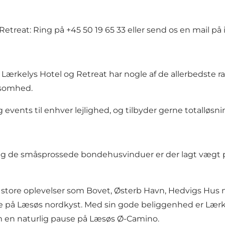
treat: Ring på +45 50 19 65 33 eller send os en mail på 
g Lærkelys Hotel og Retreat har nogle af de allerbedste 
ksomhed.
og events til enhver lejlighed, og tilbyder gerne totallø
g bag de småsprossede bondehusvinduer er der lagt vægt 
fra store oplevelser som Bovet, Østerb Havn, Hedvigs H
 på Læsøs nordkyst. Med sin gode beliggenhed er Lærkel
som en naturlig pause på Læsøs Ø-Camino.