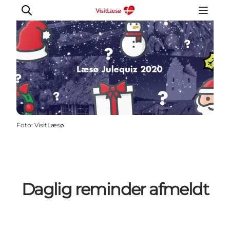
Kalender
Book ophold
Oplevelser
Foto
:
VisitLæsø
Overnatning
Planlæg din tur
Praktisk info
Åbningstider
Daglig reminder afmeldt