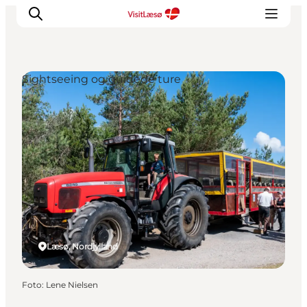
Sightseeing og guidede ture
Læsø, Nordjylland
Foto
:
Lene Nielsen