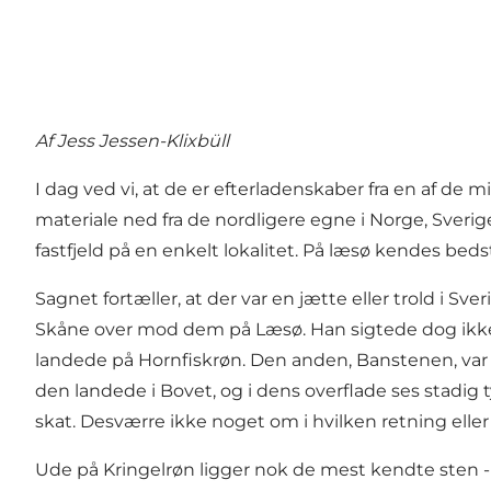
Af Jess Jessen-Klixbüll
I dag ved vi, at de er efterladenskaber fra en af de 
materiale ned fra de nordligere egne i Norge, Sverig
fastfjeld på en enkelt lokalitet. På læsø kendes bed
Sagnet fortæller, at der var en jætte eller trold i Sv
Skåne over mod dem på Læsø. Han sigtede dog ikke så 
landede på Hornfiskrøn. Den anden, Banstenen, var fo
den landede i Bovet, og i dens overflade ses stadig
skat. Desværre ikke noget om i hvilken retning elle
Ude på Kringelrøn ligger nok de mest kendte sten - 