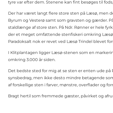
tyre var efter dem. Stenene kan fint besøges til fod
Der har været langt flere store sten på Læsø, men d
Byrum og Vesterø samt som gravsten og gærder. På
staldlænge af store sten. På Ndr. Rønner er hele fyr
der et meget omfattende stenfiskeri omkring Læsø, fx 
Paradoksalt nok er revet ved Læsø Trindel blevet fo
I Klitplantagen ligger Læsø-stenen som en markering 
omkring 3.000 år siden.
Det bedste sted for mig at se sten er enten ude på 
synsbedrag, men ikke desto mindre betagende som e
af forskellige sten i farver, mønstre, overflader og fo
Bragt hertil som fremmede gæster, påvirket og afrund