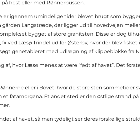
s, på hest eller med Rønnerbussen.
e er igennem umindelige tider blevet brugt som byggemat
 gården Langstræde, der ligger ud til hovedvejen mel
komplekset bygget af store granitsten. Disse er dog tilhu
ved Læsø Trindel ud for Østerby, hvor der blev fisket i t
rsøgt genetableret med udlægning af klippeblokke fra No
af, hvor Læsø menes at være ”født af havet”. Det første 
Rønnerne eller i Bovet, hvor de store sten sommetider s
t fatamorgana. Et andet sted er den østlige strand på
rmer.
et af havet, så man tydeligt ser deres forskellige struk