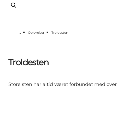
■
■
…
Oplevelser
Troldesten
Kalender
Book ophold
Oplevelser
Troldesten
Overnatning
Planlæg din tur
Praktisk info
Store sten har altid været forbundet med ove
Åbningstider