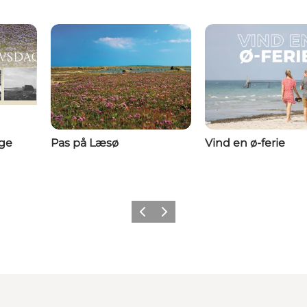
age
Pas på Læsø
Vind en ø-ferie
Forrige billede
Næste billede