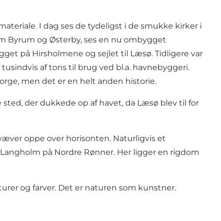
eriale. I dag ses de tydeligst i de smukke kirker i
lem Byrum og Østerby, ses en nu ombygget
gget på Hirsholmene og sejlet til Læsø. Tidligere var
usindvis af tons til brug ved bl.a. havnebyggeri.
rge, men det er en helt anden historie.
sted, der dukkede op af havet, da Læsø blev til for
væver oppe over horisonten. Naturligvis et
 Langholm på Nordre Rønner. Her ligger en rigdom
turer og farver. Det er naturen som kunstner.