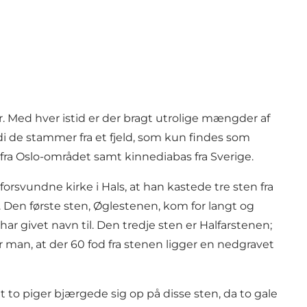
or. Med hver istid er der bragt utrolige mængder af
rdi de stammer fra et fjeld, som kun findes som
s fra Oslo-området samt kinnediabas fra Sverige.
forsvundne kirke i Hals, at han kastede tre sten fra
. Den første sten, Øglestenen, kom for langt og
r givet navn til. Den tredje sten er Halfarstenen;
 man, at der 60 fod fra stenen ligger en nedgravet
to piger bjærgede sig op på disse sten, da to gale