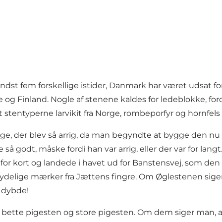
mindst fem forskellige istider, Danmark har været udsat f
e og Finland. Nogle af stenene kaldes for ledeblokke, fo
st stentyperne larvikit fra Norge, rombeporfyr og hornfel
erige, der blev så arrig, da man begyndte at bygge den nu 
godt, måske fordi han var arrig, eller der var for langt
r kort og landede i havet ud for Banstensvej, som den ha
 tydelige mærker fra Jættens fingre. Om Øglestenen siger
r dybde!
bette pigesten og store pigesten. Om dem siger man, at 