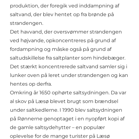
produktion, der foregik ved inddampning af
saltvand, der blev hentet op fra brønde på
strandengen.
Det havvand, der oversvømmer strandengen
ved højvande, opkoncentreres på grund af
fordampning og måske også på grund af
saltudskillelse fra saltplanter som hindebæger.
Det stærkt koncentrerede saltvand samler sig i
lunker oven på leret under strandengen og kan
hentes op derfra.
Omkring år 1650 ophørte saltsydningen. Da var
al skov på Læsø blevet brugt som brændsel
under saltkedlerne. I 1990 blev saltsydningen
på Rønnerne genoptaget i en nyopført kopi af
de gamle saltsydehytter – en populær
oplevelse for de mange turister på Læsø