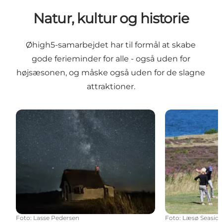
Natur, kultur og historie
Øhigh5-samarbejdet har til formål at skabe
gode ferieminder for alle - også uden for
højsæsonen, og måske også uden for de slagne
attraktioner.
Lys i Mørket
Ø-golf
Foto
:
Lasse Pedersen
Foto
:
Læsø Seaside