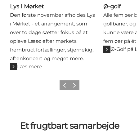
Lys i Mørket
Ø-golf
Den første november afholdes Lys
Alle fem øer 
i Mørket - et arrangement, som
golfbaner, og
over to dage sætter fokus på at
kunne være at
opleve Læsø efter mørkets
fem øer på ét å
Ø-Golf på 
frembrud: fortællinger, stjernekig,
aftenkoncert og meget mere.
Læs mere
Forrige billede
Næste billede
Et frugtbart samarbejde