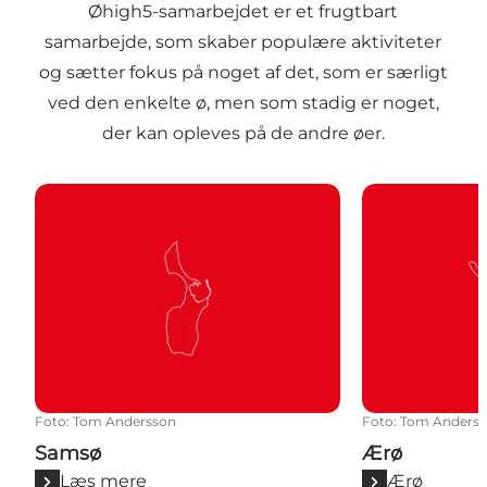
Øhigh5-samarbejdet er et frugtbart
samarbejde, som skaber populære aktiviteter
og sætter fokus på noget af det, som er særligt
ved den enkelte ø, men som stadig er noget,
der kan opleves på de andre øer.
Samsø
Ærø
Foto
:
Tom Andersson
Foto
:
Tom Anders
Samsø
Ærø
Læs mere
Ærø