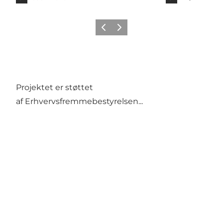
Forrige billede
Næste billede
Projektet er støttet
af
Erhvervsfremmebestyrelsen
...
Del dine oplevelser på: