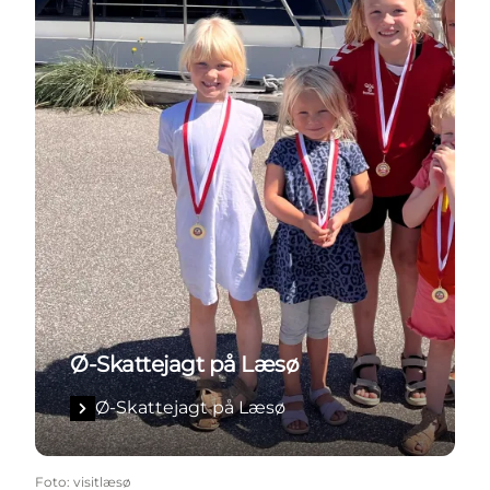
Ø-Skattejagt på Læsø
Ø-Skattejagt på Læsø
Foto
:
visitlæsø