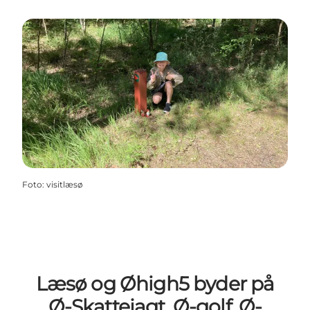
Foto
:
visitlæsø
Læsø og Øhigh5 byder på
Ø-Skattejagt, Ø-golf, Ø-