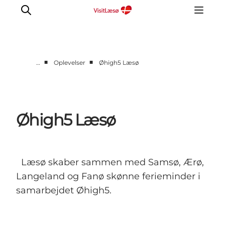
■
■
…
Oplevelser
Øhigh5 Læsø
Kalender
Book ophold
Oplevelser
Øhigh5 Læsø
Overnatning
Planlæg din tur
Praktisk info
Læsø skaber sammen med Samsø, Ærø,
Åbningstider
Langeland og Fanø skønne ferieminder i
samarbejdet Øhigh5.