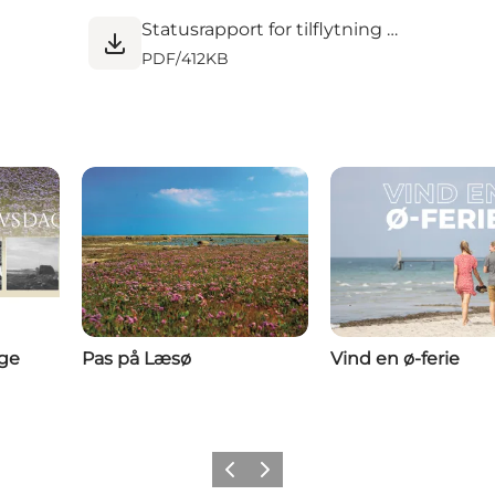
Statusrapport for tilflytning 2023 & Q1-2024.pdf
PDF
/
412KB
age
Pas på Læsø
Vind en ø-ferie
Forrige billede
Næste billede