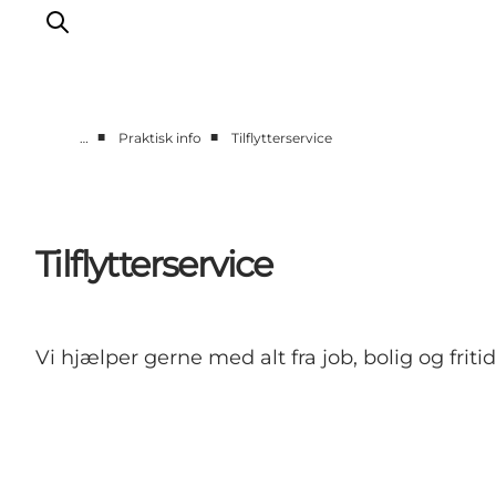
■
■
…
Praktisk info
Tilflytterservice
Kalender
Book ophold
Oplevelser
Tilflytterservice
Overnatning
Planlæg din tur
Praktisk info
Vi hjælper gerne med alt fra job, bolig og fritid
Åbningstider