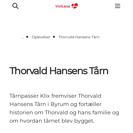
■
■
…
Oplevelser
Thorvald Hansens Tårn
Kalender
Book ophold
Oplevelser
Thorvald Hansens Tårn
Overnatning
Planlæg din tur
Praktisk info
Tårnpasser Klix fremviser Thorvald
Åbningstider
Hansens Tårn i Byrum og fortæller
historien om Thorvald og hans familie og
om hvordan tårnet blev bygget.