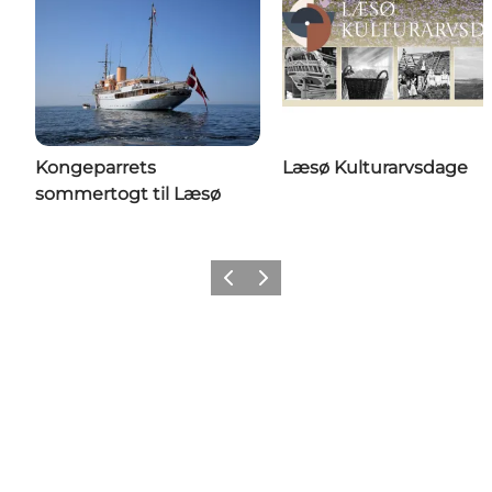
Kongeparrets
Læsø Kulturarvsdage
sommertogt til Læsø
Forrige billede
Næste billede
Del dine oplevelser på: