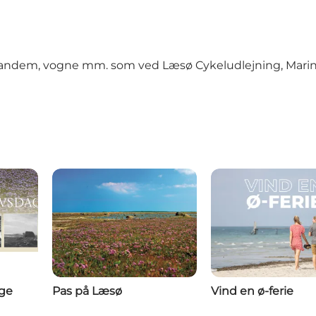
r, tandem, vogne mm. som ved
Læsø Cykeludlejning
,
Marin
age
Pas på Læsø
Vind en ø-ferie