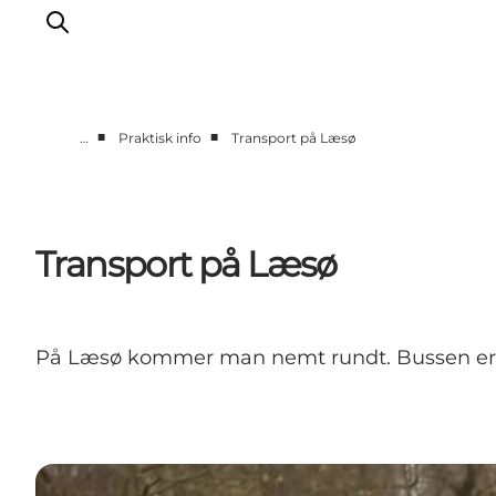
■
■
…
Praktisk info
Transport på Læsø
Kalender
Book ophold
Oplevelser
Transport på Læsø
Overnatning
Planlæg din tur
Praktisk info
På Læsø kommer man nemt rundt. Bussen er grat
Åbningstider