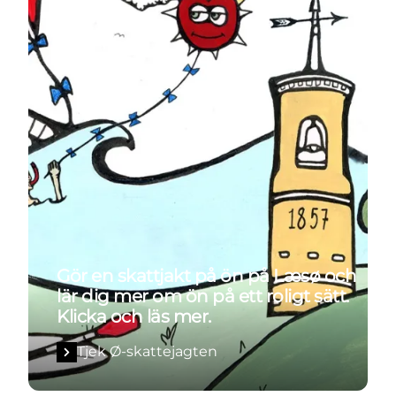
Gör en skattjakt på ön på Læsø och
lär dig mer om ön på ett roligt sätt.
Klicka och läs mer.
Tjek Ø-skattejagten