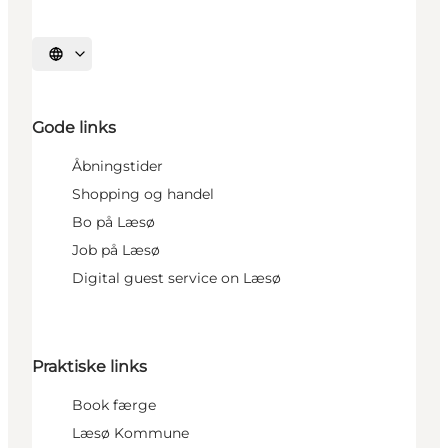
Vælg sprog
Gode links
Åbningstider
Shopping og handel
Bo på Læsø
Job på Læsø
Digital guest service on Læsø
Praktiske links
Book færge
Læsø Kommune