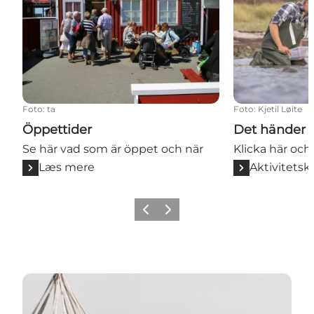
Foto
:
ta
Foto
:
Kjetil Løite
Öppettider
Det händer
Se här vad som är öppet och när
Klicka här och
Læs mere
Aktivitetsk
Forrige billede
Næste billede
Læsø för barn