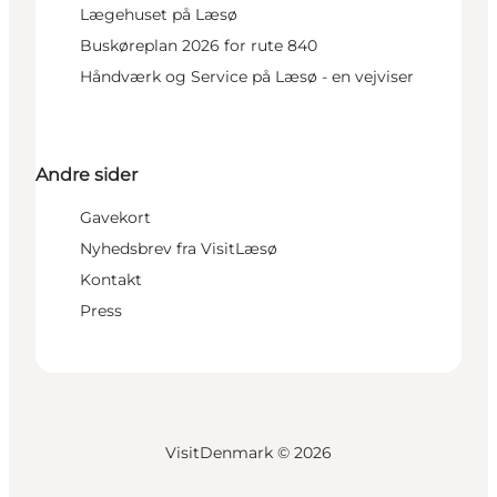
Lægehuset på Læsø
Buskøreplan 2026 for rute 840
Håndværk og Service på Læsø - en vejviser
Andre sider
Gavekort
Nyhedsbrev fra VisitLæsø
Kontakt
Press
VisitDenmark ©
2026