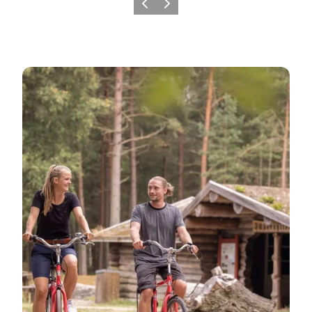
Forrige billede
Næste billede
Inspiration för en dagsutflykt till Læsø