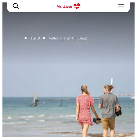
■
■
Turist
Välkommen till Læsø
Kalender
Book ophold
Oplevelser
Overnatning
Planlæg din tur
Praktisk info
Åbningstider