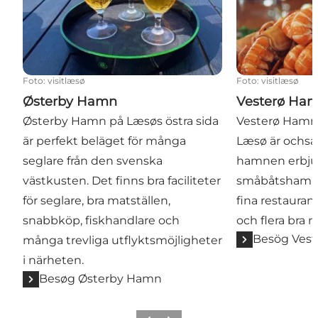
Foto
:
visitlæsø
Foto
:
visitlæsø
Østerby Hamn
Vesterø Ha
Østerby Hamn på Læsøs östra sida
Vesterø Hamn 
är perfekt beläget för många
Læsø är ochså
seglare från den svenska
hamnen erbjud
västkusten. Det finns bra faciliteter
småbåtshamn m
för seglare, bra matställen,
fina restauran
snabbköp, fiskhandlare och
och flera bra 
Besög Ves
många trevliga utflyktsmöjligheter
i närheten.
Besøg Østerby Hamn