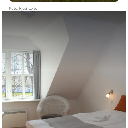
Foto
:
Kjetil Løite