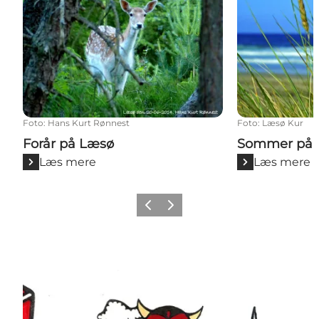
Foto
:
Hans Kurt Rønnest
Foto
:
Læsø Kur
Forår på Læsø
Sommer på 
Læs mere
Læs mere
Forrige billede
Næste billede
Tjek Ø-skattejagten