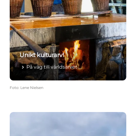
Unikt kulturarv!
På väg till världsarvet
Foto
:
Lene Nielsen
Vandringsleder på Læsø