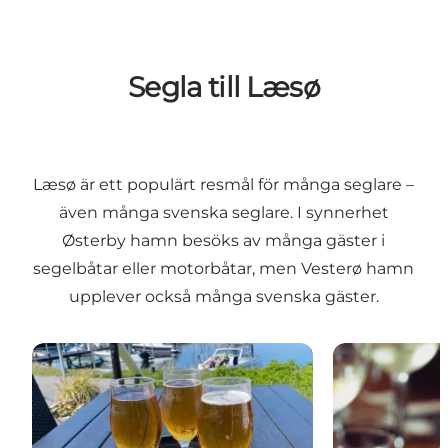
Segla till Læsø
Læsø är ett populärt resmål för många seglare –
även många svenska seglare. I synnerhet
Østerby hamn besöks av många gäster i
segelbåtar eller motorbåtar, men Vesterø hamn
upplever också många svenska gäster.
Østerby Hamn
Vesterø Hamn