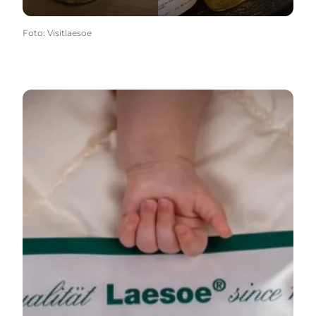
Foto
:
Visitlaesoe
Shop online