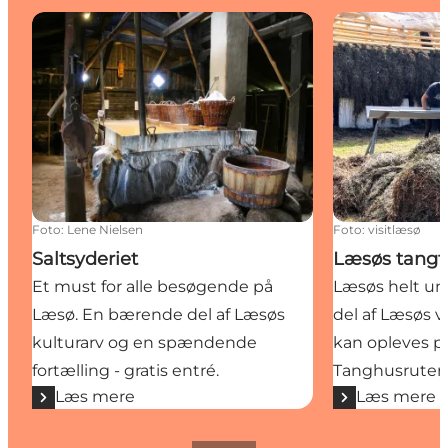
Saltsyderiet
Læsøs tangta
Foto
:
Lene Nielsen
Foto
:
visitlæsø
Saltsyderiet
Læsøs tangt
Et must for alle besøgende på
Læsøs helt un
Læsø. En bærende del af Læsøs
del af Læsøs ve
kulturarv og en spændende
kan opleves på
fortælling - gratis entré.
Tanghusruter
Læs mere
Læs mere