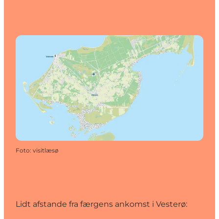
Foto
:
visitlæsø
Lidt afstande fra færgens ankomst i Vesterø: