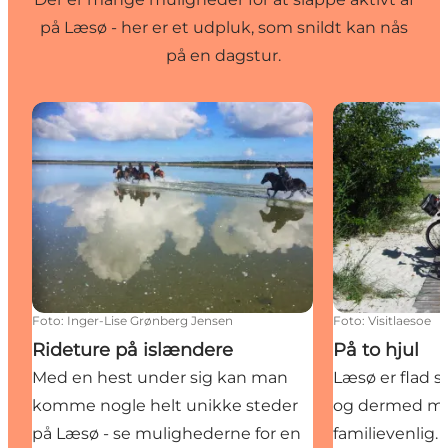
på Læsø - her er et udpluk, som snildt kan nås
på en dagstur.
Rideture på islændere
På to hjul
Foto
:
Inger-Lise Grønberg Jensen
Foto
:
Visitlaesoe
Rideture på islændere
På to hjul
Med en hest under sig kan man
Læsø er flad 
komme nogle helt unikke steder
og dermed me
på Læsø - se mulighederne for en
familievenlig.