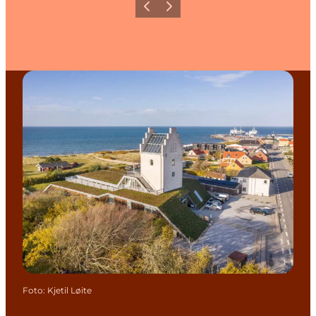
Forrige billede
Næste billede
Foto
:
Kjetil Løite