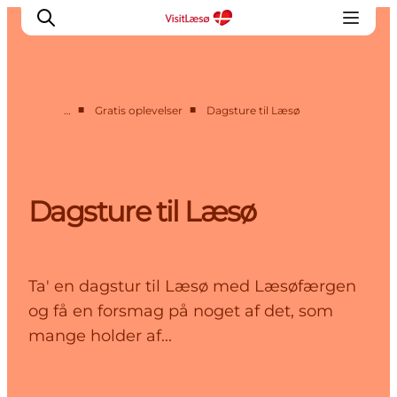
■
■
…
Gratis oplevelser
Dagsture til Læsø
Kalender
Book ophold
Oplevelser
Dagsture til Læsø
Overnatning
Planlæg din tur
Praktisk info
Ta' en dagstur til Læsø med Læsøfærgen
Åbningstider
og få en forsmag på noget af det, som
mange holder af...