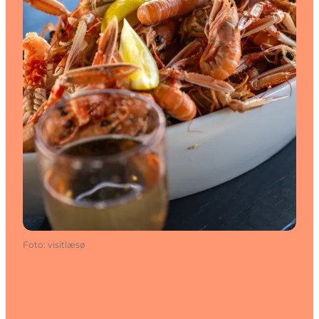
Foto
:
visitlæsø