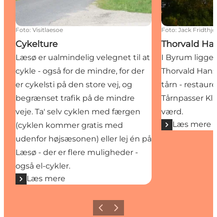
Foto
:
Visitlaesoe
Foto
:
Jack Fridthjo
Cykelture
Thorvald Ha
Læsø er ualmindelig velegnet til at
I Byrum ligg
cykle - også for de mindre, for der
Thorvald Hanse
er cykelsti på den store vej, og
tårn - restaure
begrænset trafik på de mindre
Tårnpasser Kli
veje. Ta' selv cyklen med færgen
værd.
Læs mere
(cyklen kommer gratis med
udenfor højsæsonen) eller lej én på
Læsø - der er flere muligheder -
også el-cykler.
Læs mere
Forrige billede
Næste billede