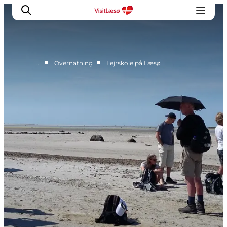
■
■
…
Overnatning
Lejrskole på Læsø
Kalender
Book ophold
Oplevelser
Overnatning
Planlæg din tur
Praktisk info
Åbningstider