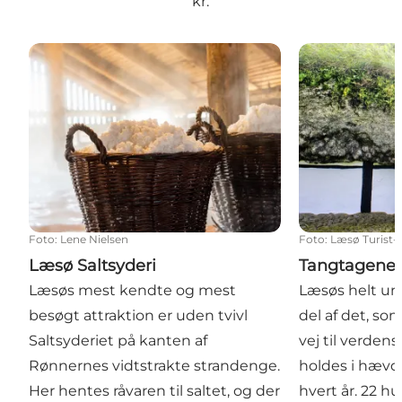
kr.
Læsø Saltsyderi
Tangtagene p
Foto
:
Lene Nielsen
Foto
:
Læsø Turist-
Læsø Saltsyderi
Tangtagene
Læsøs mest kendte og mest
Læsøs helt un
besøgt attraktion er uden tvivl
del af det, so
Saltsyderiet på kanten af
vej til verden
Rønnernes vidtstrakte strandenge.
holdes i hævd
Her hentes råvaren til saltet, og der
hvert år. 22 hu