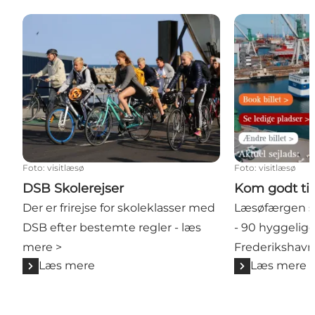
DSB Skolerejser
Kom godt til 
Foto
:
visitlæsø
Foto
:
visitlæsø
DSB Skolerejser
Kom godt ti
Der er frirejse for skoleklasser med
Læsøfærgen sø
DSB efter bestemte regler - læs
- 90 hyggelige
mere >
Frederikshavn
Læs mere
Læs mere