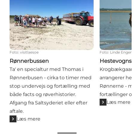
Foto
:
visitlaesoe
Foto
:
Linde Engen
Rønnerbussen
Hestevognst
Ta' en specialtur med Thomas i
Krogbækgaard
Rønnerbusen - cirka to timer med
arrangerer hes
stop undervejs og fortælling med
Rønnerne - m
både facts og røverhistorier.
fortællinger og
Læs mere
Afgang fra Saltsyderiet eller efter
aftale.
Læs mere