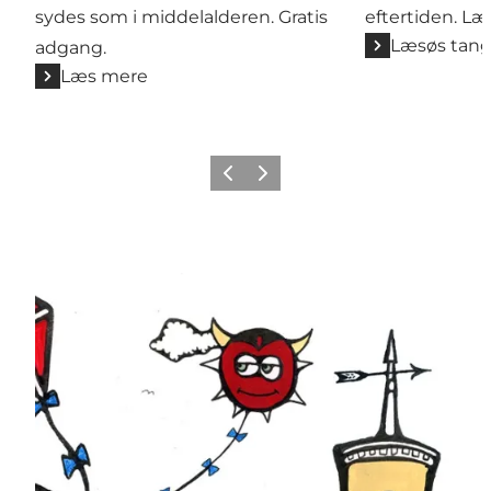
sydes som i middelalderen. Gratis
eftertiden. Læ
Læsøs tan
adgang.
Læs mere
Forrige billede
Næste billede
Hent Ø-Skattejagten her