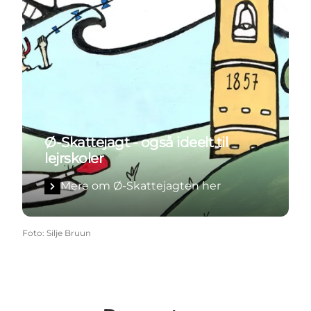
Ø-Skattejagt - også ideelt til
lejrskoler
Mere om Ø-Skattejagten her
Foto
:
Silje Bruun